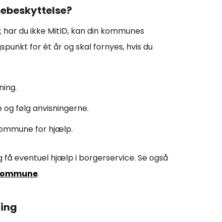
ebeskyttelse?
g; har du ikke MitID, kan din kommunes
punkt for ét år og skal fornyes, hvis du
ning.
og følg anvisningerne.
 kommune for hjælp.
g få eventuel hjælp i borgerservice. Se også
Kommune
.
ning