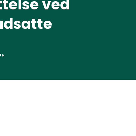
telse ved
 udsatte
te