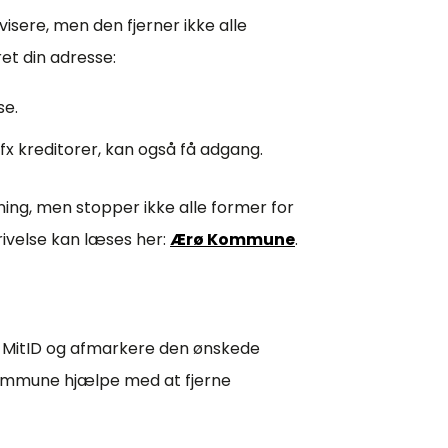
isere, men den fjerner ikke alle
et din adresse:
se.
fx kreditorer, kan også få adgang.
ing, men stopper ikke alle former for
velse kan læses her:
Ærø Kommune
.
ed MitID og afmarkere den ønskede
 kommune hjælpe med at fjerne