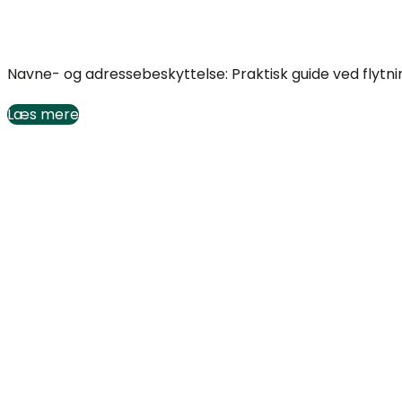
Guide: navne- og adressebeskyttelse ved flytning
Navne- og adressebeskyttelse: Praktisk guide ved flytni
Læs mere
Hvad er inventar? Praktisk guide og regler