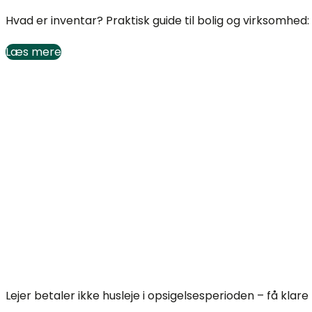
Hvad er inventar? Praktisk guide til bolig og virksomhed: re
Læs mere
Lejer betaler ikke husleje i opsigelsesperioden?
Lejer betaler ikke husleje i opsigelsesperioden – få klar