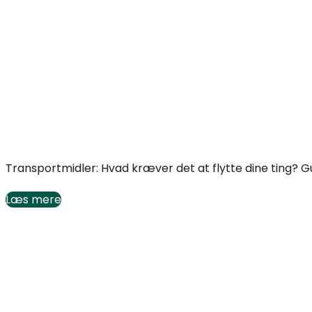
Transportmidler til flytning: Hvad skal du bruge?
Transportmidler: Hvad kræver det at flytte dine ting? Guide 
Læs mere