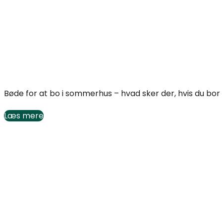
Bøde for helårsbeboelse i sommerhus – konsekvenser
Bøde for at bo i sommerhus – hvad sker der, hvis du bor 
Læs mere