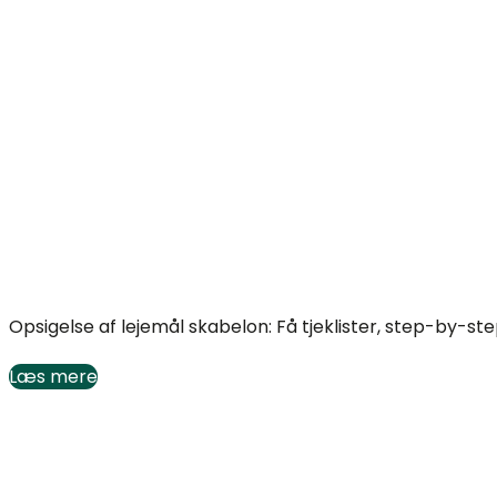
Opsigelse af lejemål: Skabelon, tjekliste og guide
Opsigelse af lejemål skabelon: Få tjeklister, step-by-s
Læs mere