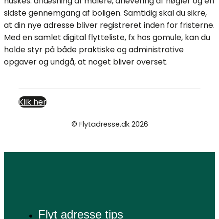
huskes: aflæsning af målere, aflevering af nøgler og en
sidste gennemgang af boligen. Samtidig skal du sikre,
at din nye adresse bliver registreret inden for fristerne.
Med en samlet digital flytteliste, fx hos gomule, kan du
holde styr på både praktiske og administrative
opgaver og undgå, at noget bliver overset.
Klik her
© Flytadresse.dk 2026
Cookie- og privatlivspolitik
Flyt adresse tips