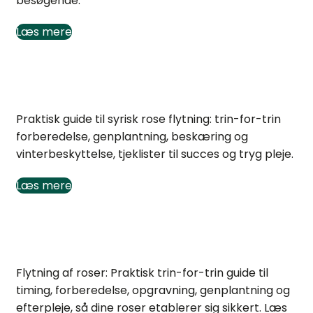
besøgende.
Læs mere
Syrisk rose flytning: Praktisk guide og tips
Praktisk guide til syrisk rose flytning: trin-for-trin
forberedelse, genplantning, beskæring og
vinterbeskyttelse, tjeklister til succes og tryg pleje.
Læs mere
Flytning af roser – nem guide til sikker plantning
Flytning af roser: Praktisk trin-for-trin guide til
timing, forberedelse, opgravning, genplantning og
efterpleje, så dine roser etablerer sig sikkert. Læs