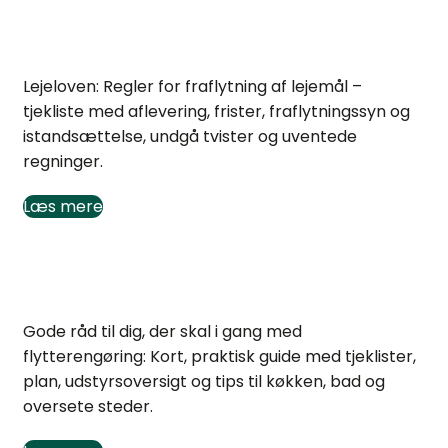
Lejeloven: Regler og tjekliste ved fraflytning
Lejeloven: Regler for fraflytning af lejemål –
tjekliste med aflevering, frister, fraflytningssyn og
istandsættelse, undgå tvister og uventede
regninger.
Læs mere
Gode råd til flytterengøring: tjekliste og plan
Gode råd til dig, der skal i gang med
flytterengøring: Kort, praktisk guide med tjeklister,
plan, udstyrsoversigt og tips til køkken, bad og
oversete steder.