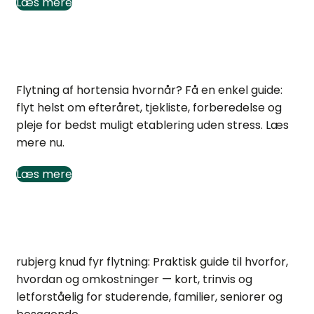
Læs mere
Flytning af hortensia: Hvornår er bedst?
Flytning af hortensia hvornår? Få en enkel guide:
flyt helst om efteråret, tjekliste, forberedelse og
pleje for bedst muligt etablering uden stress. Læs
mere nu.
Læs mere
Rubjerg Knud Fyr flytning: fakta og forløb
rubjerg knud fyr flytning: Praktisk guide til hvorfor,
hvordan og omkostninger — kort, trinvis og
letforståelig for studerende, familier, seniorer og