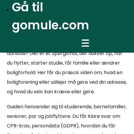
Gå til
Hvornår kan boligforening eller
gomule.com
udlejer påvirke din adresse?
Hvornår kan boligforening eller udlejer påvirke din
adresse? Det er et spørgsmål, der dukker op, når
du flytter, starter studie, får familie eller ændrer
boligforhold. Her får du præcis viden om, hvad en
boligforening eller udlejer må gøre ved din adresse,
og hvad du selv kan kræve eller gøre.
Guiden henvender sig til studerende, børnefamilier,
seniorer, par og jobflyttere. Du får klare svar om
CPR-krav, persondata (GDPR), hvordan du får