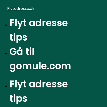
Videre
Flytadresse.dk
til
indhold
Flyt adresse
Hvornår kan udlejer
tips
påvirke din adresse?
Gå til
Hjem
»
Flyt adresse tips
»
Hvornår kan udlejer påvirke din
gomule.com
adresse?
Flyt adresse
Juli 6, 2026
tips
Flytteeksperten