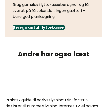
Brug gomules flyttekasseberegner og få
svaret på få sekunder. Ingen gætteri –
bare god planlægning.
Beregn antal flyttekasser
Andre har også læst
Praktisk guide til Norlys flytning og abonnementer
Praktisk guide til norlys flytning: trin-for-trin
tjeklister til nummerflytning, internet, tv, el og gas