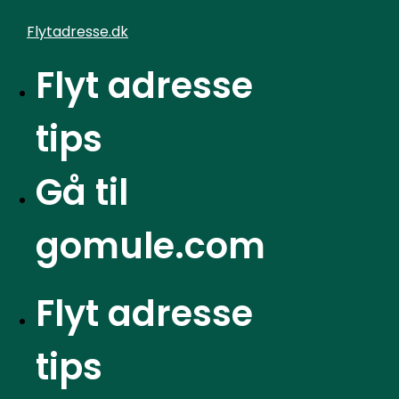
Videre
Flytadresse.dk
til
indhold
Flyt adresse
Find billigste el aftale:
tips
Hurtig, praktisk guide
Gå til
Hjem
»
Flyt adresse tips
»
Find billigste el aftale: Hurtig,
gomule.com
praktisk guide
Flyt adresse
Marts 24, 2026
tips
Flytteeksperten