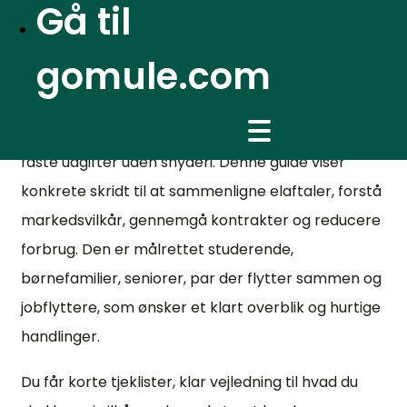
Gå til
Så finder du den billigste el
gomule.com
aftale: praktisk guide
Billigste el aftale er målet, når du vil skære ned på
faste udgifter uden snyderi. Denne guide viser
konkrete skridt til at sammenligne elaftaler, forstå
markedsvilkår, gennemgå kontrakter og reducere
forbrug. Den er målrettet studerende,
børnefamilier, seniorer, par der flytter sammen og
jobflyttere, som ønsker et klart overblik og hurtige
handlinger.
Du får korte tjeklister, klar vejledning til hvad du