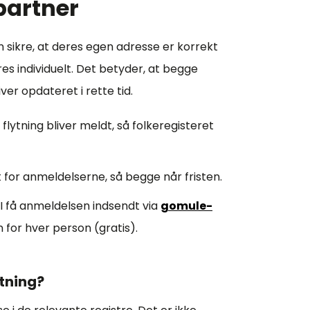
partner
 sikre, at deres egen adresse er korrekt
res individuelt. Det betyder, at begge
ver opdateret i rette tid.
flytning bliver meldt, så folkeregisteret
t for anmeldelserne, så begge når fristen.
n I få anmeldelsen indsendt via
gomule-
 for hver person (gratis).
ytning?