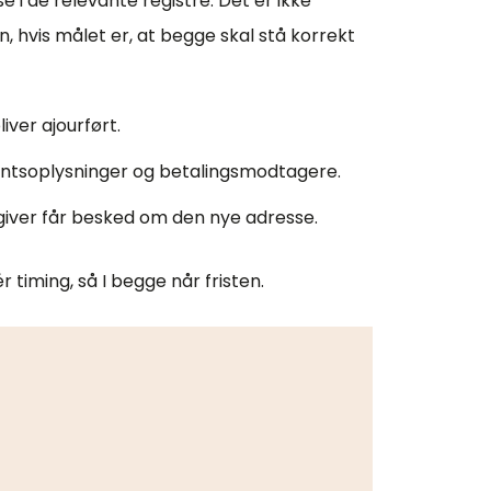
 i de relevante registre. Det er ikke
, hvis målet er, at begge skal stå korrekt
iver ajourført.
entsoplysninger og betalingsmodtagere.
sgiver får besked om den nye adresse.
 timing, så I begge når fristen.