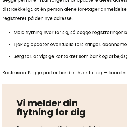
Begge personer skal sørge for at opdatere deres adresse
tilstrækkeligt, at én person alene foretager anmeldelsen
registreret på den nye adresse.
Meld flytning hver for sig, så begge registreringer bl
Tjek og opdater eventuelle forsikringer, abonnem
Sørg for, at vigtige kontakter som bank og arbejd
Konklusion: Begge parter handler hver for sig — koordinér
Vi melder din
flytning for dig