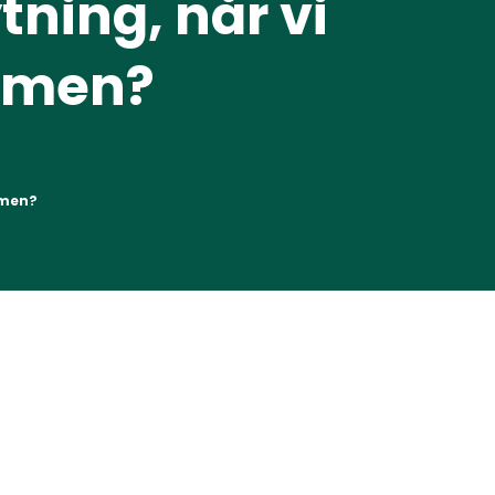
tning, når vi
ammen?
mmen?